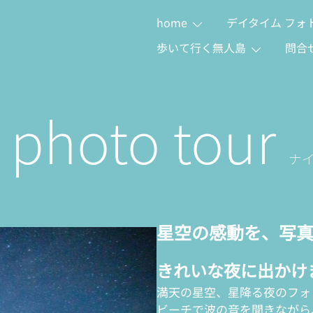
home
デイタイム フォ
歩いて行く無人島
問合
 photo tour
ナ
星空の感動を、写真
きれいな夜に出かけ
満天の星空、星降る夜のフォ
ビーチで波の音を聞きながら